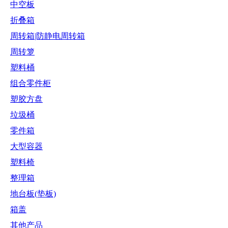
中空板
折叠箱
周转箱|防静电周转箱
周转箩
塑料桶
组合零件柜
塑胶方盘
垃圾桶
零件箱
大型容器
塑料椅
整理箱
地台板(垫板)
箱盖
其他产品