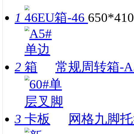
1
EU箱-46
650*410
2
常规周转箱-A
3
网格九脚托