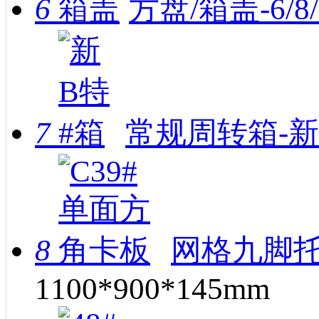
6
方盘/箱盖-6/8
7
常规周转箱-新
8
网格九脚托
1100*900*145mm