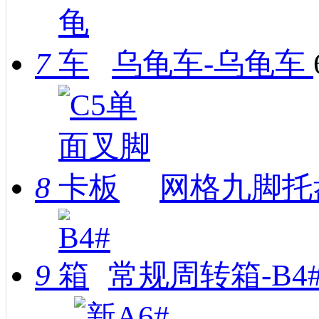
7
乌龟车-乌龟车
8
网格九脚托
9
常规周转箱-B4