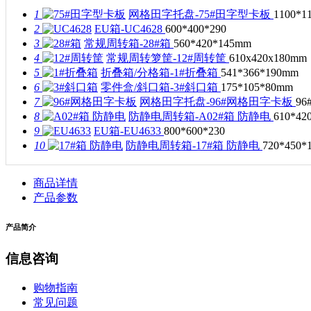
1
网格田字托盘-75#田字型卡板
1100*1
2
EU箱-UC4628
600*400*290
3
常规周转箱-28#箱
560*420*145mm
4
常规周转箩筐-12#周转筐
610x420x180mm
5
折叠箱/分格箱-1#折叠箱
541*366*190mm
6
零件盒/斜口箱-3#斜口箱
175*105*80mm
7
网格田字托盘-96#网格田字卡板
9
8
防静电周转箱-A02#箱 防静电
610*42
9
EU箱-EU4633
800*600*230
10
防静电周转箱-17#箱 防静电
720*450*
商品详情
产品参数
产品简介
信息咨询
购物指南
常见问题