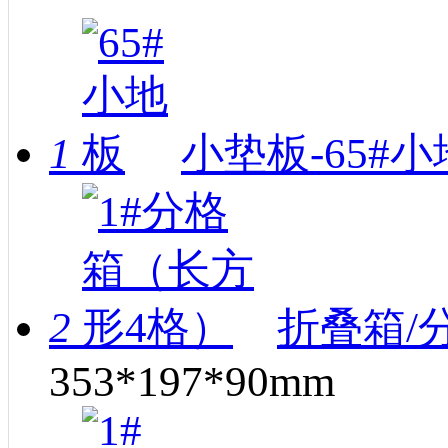
1
小垫板-65#
2
折叠箱/
353*197*90mm