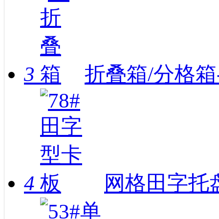
3
折叠箱/分格箱
4
网格田字托盘