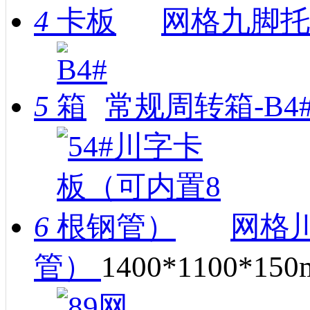
4
网格九脚托
5
常规周转箱-B4
6
网格川
管）
1400*1100*15